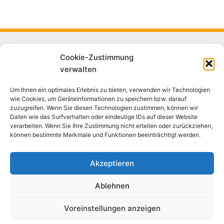
Green Power LED GmbH & Co. KG
Cookie-Zustimmung
Böhmsholzer Weg 5a
verwalten
D-21391 Reppenstedt
Tel.: +49 4131 / 92 772 - 0
Um Ihnen ein optimales Erlebnis zu bieten, verwenden wir Technologien
wie Cookies, um Geräteinformationen zu speichern bzw. darauf
Fax: +49 4131 / 92 772 - 19
zuzugreifen. Wenn Sie diesen Technologien zustimmen, können wir
E-Mail: info@green-power-led.de
Daten wie das Surfverhalten oder eindeutige IDs auf dieser Website
verarbeiten. Wenn Sie Ihre Zustimmung nicht erteilen oder zurückziehen,
Bürozeiten:
können bestimmte Merkmale und Funktionen beeinträchtigt werden.
Mo - do 09:30 - 12:00 & 14:00 - 17:00 Uhr
Freitags 09:30 - 12:00 & 14:00 - 15:30 Uhr
Akzeptieren
Kundensupport:
Mo - do 14:00 - 16:00 Uhr
Ablehnen
Hotline: +49 4131 / 92 772 - 20
Voreinstellungen anzeigen